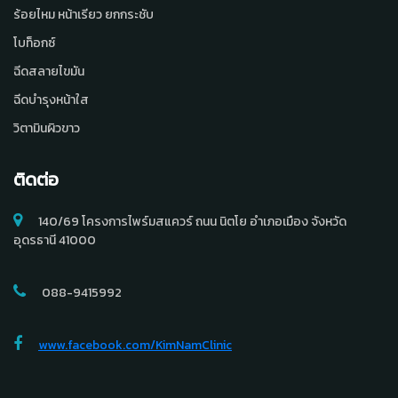
ร้อยไหม หน้าเรียว ยกกระชับ
โบท็อกซ์
ฉีดสลายไขมัน
ฉีดบำรุงหน้าใส
วิตามินผิวขาว
ติดต่อ
140/69 โครงการไพร์มสแควร์ ถนน นิตโย อำเภอเมือง จังหวัด
อุดรธานี 41000
088-9415992
www.facebook.com/KimNamClinic